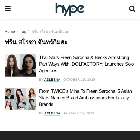
Home
Tag
ฟรีน สโรชา จันทร์กิมฮะ
ฟรีน สโรชา จันทร์กิมฮะ
Thai Stars Freen Sarocha & Becky Armstrong
Part Ways With IDOLFACTORY; Launches Solo
Agencies
BY
ADLEENA
OCTOBER 15, 2025
From TWICE’s Mina To Freen Sarocha: 5 Asian
Stars Named Brand Ambassadors For Luxury
Brands
BY
ADLEENA
JANUARY 14, 2025